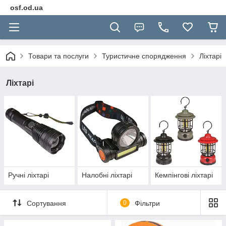
osf.od.ua
Товари та послуги
Туристичне спорядження
Ліхтарі
Ліхтарі
Ручні ліхтарі
Налобні ліхтарі
Кемпінгові ліхтарі
Сортування
0
Фільтри