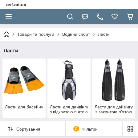
osf.od.ua
Товари та послуги
Водний спорт
Ласти
Ласти
Ласти для басейну
Ласти для дайвінгу
Ласти для дайвінгу
з відкритою п'ятою
із закритою п'ятою
Сортування
0
Фільтри