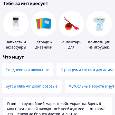
Тебя заинтересует
Запчасти и
Тетради и
Инвентарь
Композиции
аксессуары
дневники
для
из игрушек,
для бытовых
гимнастики
одежды,
Что ищут
кондиционеров
подгузников
Ежедневники школьные
K-pop руми костюм для анима
Бутсы Nike Air Zoom розовые
Футбольные ворота и фу
Prom — крупнейший маркетплейс Украины. Здесь 6
млн покупателей находят всё необходимое — от корма
для щенков до бронежилетов. А 60 тыс.