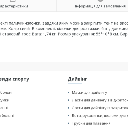
арактеристики
Інформація для замовлення
лекті палички-кілочки, завдяки яким можна закріпити тент на висо
м. Колір синій. В комплекті: кілочки для розтяжки: 6шт, довжин
сталевий трос Вага: 1,74 кг. Розмір упакування: 55*10*8 см. Ви
види спорту
Дайвінг
йбольні
Маски для дайвінгу
сумки
Ласти для дайвінгу з відкрито
ольні
Ласти для дайвінгу із закрито
етбольні
Боти, рукавички, шоломи для 
Трубки для плавання