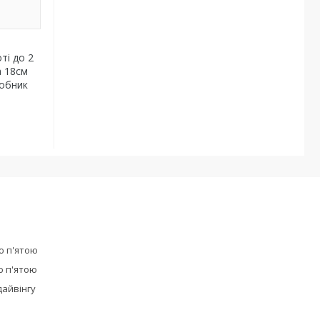
ті до 2
а 18см
робник
ю п'ятою
ю п'ятою
дайвінгу