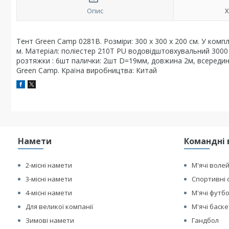
Опис
Х
Тент Green Camp 0281B. Розміри: 300 х 300 х 200 см. У комп
м. Матеріал: поліестер 210T PU водовідштовхувальний 3000 м
розтяжки : 6шт палички: 2шт D=19мм, довжина 2м, всередині 
Green Camp. Країна виробництва: Китай
Намети
Командні 
2-місні намети
М'ячі воле
3-місні намети
Спортивні 
4-місні намети
М'ячі футб
Для великої компанії
М'ячі баск
Зимові намети
Гандбол