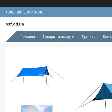
+380 (98) 330-13-38
osf.od.ua
Головна
Товари та послуги
Про нас
Конт