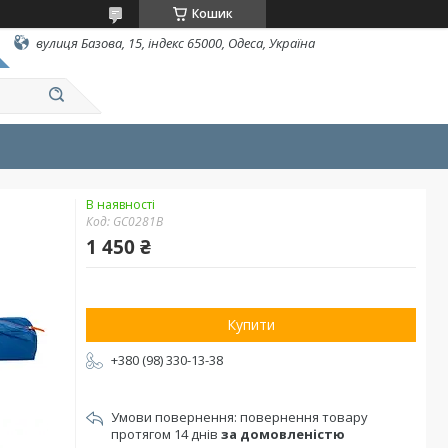
Кошик
вулиця Базова, 15, індекс 65000, Одеса, Україна
В наявності
Код:
GC0281B
1 450 ₴
Купити
+380 (98) 330-13-38
повернення товару
протягом 14 днів
за домовленістю