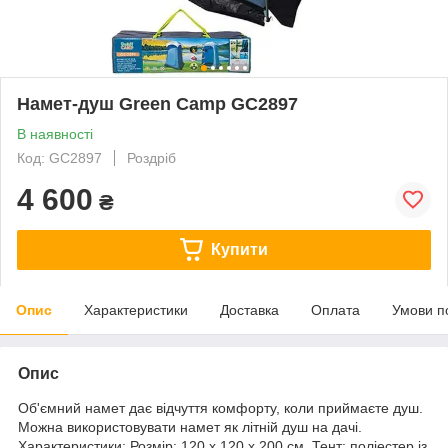
Намет-душ Green Camp GC2897
В наявності
Код: GC2897
Роздріб
4 600
₴
Купити
Опис
Характеристики
Доставка
Оплата
Умови п
Опис
Об'ємний намет дає відчуття комфорту, коли приймаєте душ.
Можна використовувати намет як літній душ на дачі.
Характеристики: Розмір: 120 х 120 х 200 см. Тент: поліестер із