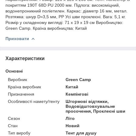
покриттям 190T 68D PU 2000 мм. Підлога: високоміцний,
водонепроникний поліетилен. Каркас: діаметр 16 мм, метал.
Розтяжка: шнур D=3,5 мм, РР Усі шви проклеєні. Вага: 5,1 кг.
Розмір у складеному вигляді: 71 х 19 х 19 см Виробництво:
Green Camp. Країна виробництва: Китай
Приховати
Характеристики
Основні
Виробник
Green Camp
Країна виробник
Китай
Призначення
Кемпінгові
Особливості намету/тенту
Штормові відтяжки,
Водовідштовхувальне
просочення, Проклеєні шви
Сезон
Літо
Стан
Новий
Тип виробу
Тент для душу