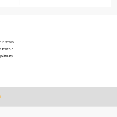
ю п'ятою
ю п'ятою
дайвінгу
і