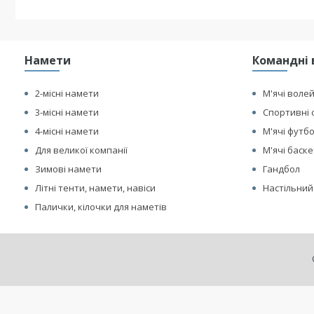
Намети
Командні 
2-місні намети
М'ячі воле
3-місні намети
Спортивні 
4-місні намети
М'ячі футб
Для великої компанії
М'ячі баск
Зимові намети
Гандбол
Літні тенти, намети, навіси
Настільний
Палички, кілочки для наметів