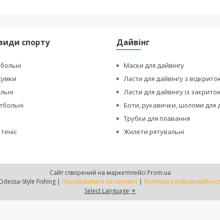
види спорту
Дайвінг
йбольні
Маски для дайвінгу
сумки
Ласти для дайвінгу з відкрито
ольні
Ласти для дайвінгу із закрито
етбольні
Боти, рукавички, шоломи для 
Трубки для плавання
 теніс
Жилети рятувальні
Сайт створений на маркетплейсі
Prom.ua
Odessa-Style Fishing |
Поскаржитися на контент
|
Політика конфіденційност
Select Language
▼