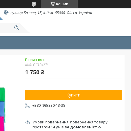
Кошик
вулиця Базова, 15, індекс 65000, Одеса, Україна
В наявності
Код:
GC1046P
1 750 ₴
Купити
+380 (98) 330-13-38
повернення товару
протягом 14 днів
за домовленістю