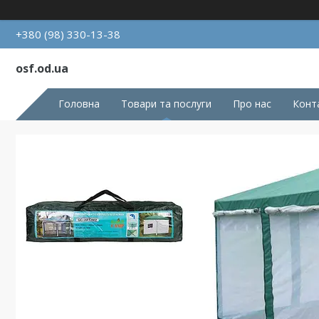
+380 (98) 330-13-38
osf.od.ua
Головна
Товари та послуги
Про нас
Конт