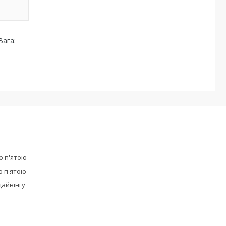
Вага:
ю п'ятою
ю п'ятою
дайвінгу