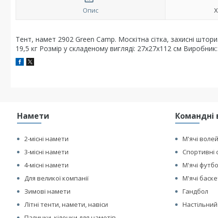
Опис
Х
Тент, намет 2902 Green Camp. Москітна сітка, захисні штори.
19,5 кг Розмір у складеному вигляді: 27х27х112 см Виробник
Намети
Командні 
2-місні намети
М'ячі воле
3-місні намети
Спортивні 
4-місні намети
М'ячі футб
Для великої компанії
М'ячі баск
Зимові намети
Гандбол
Літні тенти, намети, навіси
Настільний
Палички, кілочки для наметів