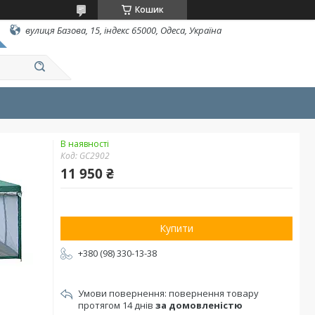
Кошик
вулиця Базова, 15, індекс 65000, Одеса, Україна
В наявності
Код:
GC2902
11 950 ₴
Купити
+380 (98) 330-13-38
повернення товару
протягом 14 днів
за домовленістю