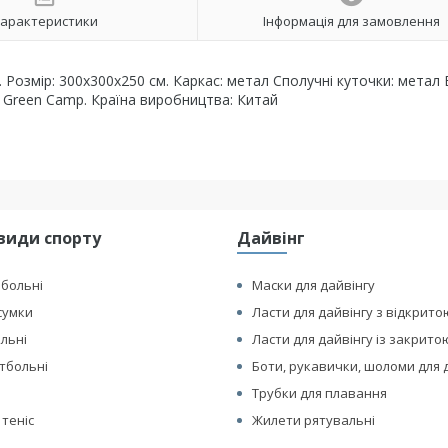
арактеристики
Інформація для замовлення
 Розмір: 300х300х250 см. Каркас: метал Сполучні куточки: метал 
: Green Camp. Країна виробництва: Китай
види спорту
Дайвінг
йбольні
Маски для дайвінгу
сумки
Ласти для дайвінгу з відкрито
ольні
Ласти для дайвінгу із закрито
етбольні
Боти, рукавички, шоломи для 
Трубки для плавання
 теніс
Жилети рятувальні