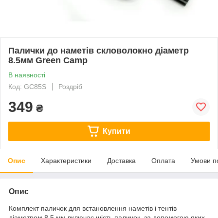
Палички до наметів скловолокно діаметр
8.5мм Green Camp
В наявності
Код: GC85S
Роздріб
349
₴
Купити
Опис
Характеристики
Доставка
Оплата
Умови п
Опис
Комплект паличок для встановлення наметів і тентів
діаметром 8.5 мм включає шість паличок, за допомогою яких