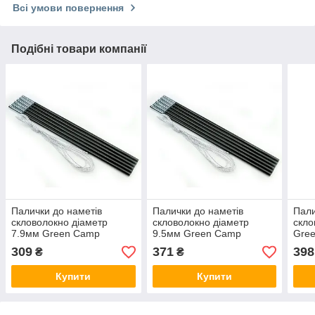
Всі умови повернення
Подібні товари компанії
Палички до наметів
Палички до наметів
Пали
скловолокно діаметр
скловолокно діаметр
скло
7.9мм Green Camp
9.5мм Green Camp
Gre
309
371
398
₴
₴
Купити
Купити