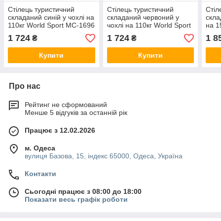
Стілець туристичний
Стілець туристичний
Стіл
складаний синій у чохлі на
складаний червоний у
скла
110кг World Sport MC-1696
чохлі на 110кг World Sport
на 1
MC-1696
Clas
1 724
1 724
1 8
₴
₴
Купити
Купити
Про нас
Рейтинг не сформований
Менше 5 відгуків за останній рік
Працює з 12.02.2026
м. Одеса
вулиця Базова, 15, індекс 65000, Одеса, Україна
Контакти
Сьогодні працює з 08:00 до 18:00
Показати весь графік роботи