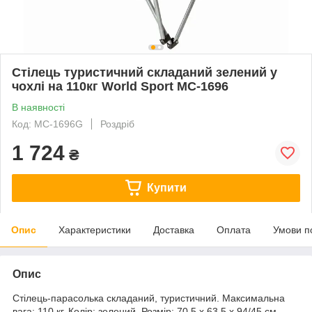
Стілець туристичний складаний зелений у
чохлі на 110кг World Sport MC-1696
В наявності
Код: MC-1696G
Роздріб
1 724
₴
Купити
Опис
Характеристики
Доставка
Оплата
Умови п
Опис
Стілець-парасолька складаний, туристичний. Максимальна
вага: 110 кг. Колір: зелений. Розмір: 70,5 х 63,5 х 94/45 см.