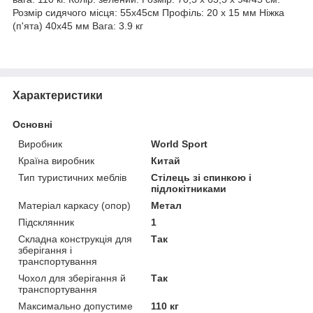
Розмір сидячого місця: 55х45см Профіль: 20 х 15 мм Ніжка
(п'ята) 40х45 мм Вага: 3.9 кг
Характеристики
Основні
Виробник
World Sport
Країна виробник
Китай
Тип туристичних меблів
Стілець зі спинкою і
підлокітниками
Матеріал каркасу (опор)
Метал
Підсклянник
1
Складна конструкція для
Так
зберігання і
транспортування
Чохол для зберігання й
Так
транспортування
Максимально допустиме
110 кг