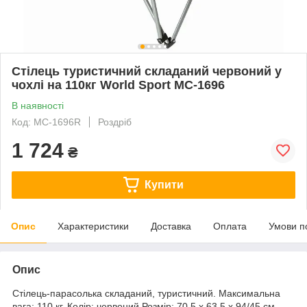
Стілець туристичний складаний червоний у
чохлі на 110кг World Sport MC-1696
В наявності
Код: MC-1696R
Роздріб
1 724
₴
Купити
Опис
Характеристики
Доставка
Оплата
Умови п
Опис
Стілець-парасолька складаний, туристичний. Максимальна
вага: 110 кг. Колір: червоний Розмір: 70,5 х 63,5 х 94/45 см.