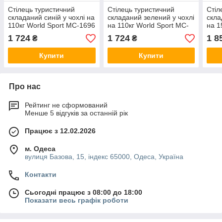
Стілець туристичний
Стілець туристичний
Стіл
складаний синій у чохлі на
складаний зелений у чохлі
скла
110кг World Sport MC-1696
на 110кг World Sport MC-
на 1
1696
Clas
1 724
1 724
1 8
₴
₴
Купити
Купити
Про нас
Рейтинг не сформований
Менше 5 відгуків за останній рік
Працює з 12.02.2026
м. Одеса
вулиця Базова, 15, індекс 65000, Одеса, Україна
Контакти
Сьогодні працює з 08:00 до 18:00
Показати весь графік роботи