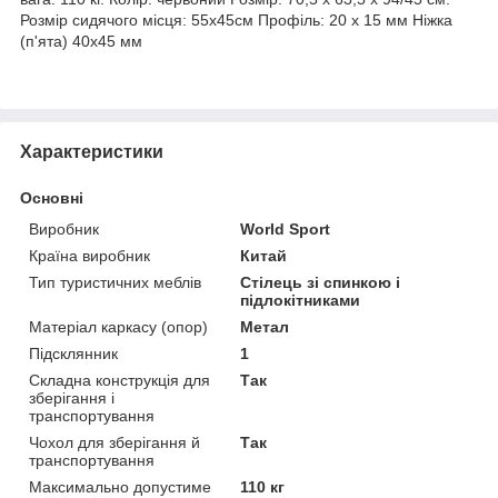
Розмір сидячого місця: 55х45см Профіль: 20 х 15 мм Ніжка
(п'ята) 40х45 мм
Характеристики
Основні
Виробник
World Sport
Країна виробник
Китай
Тип туристичних меблів
Стілець зі спинкою і
підлокітниками
Матеріал каркасу (опор)
Метал
Підсклянник
1
Складна конструкція для
Так
зберігання і
транспортування
Чохол для зберігання й
Так
транспортування
Максимально допустиме
110 кг