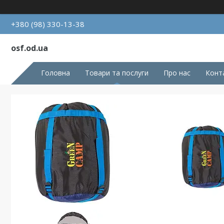
+380 (98) 330-13-38
osf.od.ua
Головна
Товари та послуги
Про нас
Конт