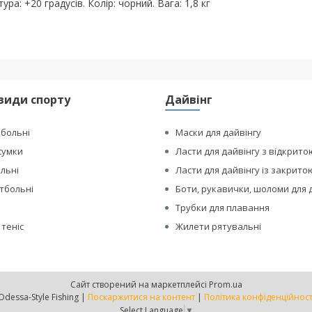
а: +20 градусів. Колір: чорний. Вага: 1,8 кг
види спорту
Дайвінг
йбольні
Маски для дайвінгу
сумки
Ласти для дайвінгу з відкрито
ольні
Ласти для дайвінгу із закрито
етбольні
Боти, рукавички, шоломи для 
Трубки для плавання
 теніс
Жилети рятувальні
Сайт створений на маркетплейсі
Prom.ua
Odessa-Style Fishing |
Поскаржитися на контент
|
Політика конфіденційност
Select Language
▼