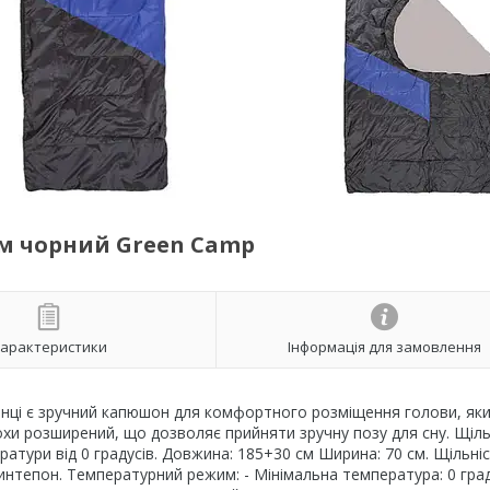
м чорний Green Camp
арактеристики
Інформація для замовлення
інці є зручний капюшон для комфортного розміщення голови, як
охи розширений, що дозволяє прийняти зручну позу для сну. Щіль
атури від 0 градусів. Довжина: 185+30 см Ширина: 70 см. Щільніс
интепон. Температурний режим: - Мінімальна температура: 0 граду