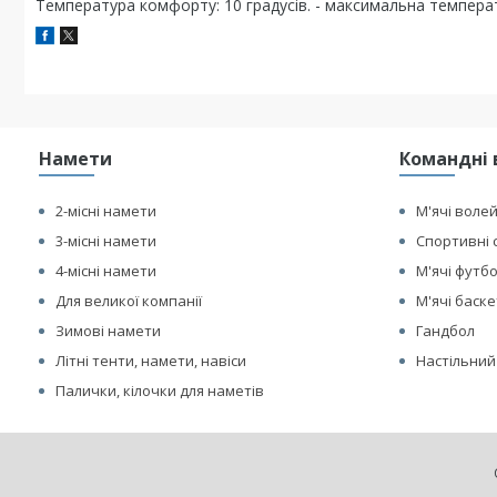
Температура комфорту: 10 градусів. - максимальна температур
Намети
Командні 
2-місні намети
М'ячі воле
3-місні намети
Спортивні 
4-місні намети
М'ячі футб
Для великої компанії
М'ячі баск
Зимові намети
Гандбол
Літні тенти, намети, навіси
Настільний
Палички, кілочки для наметів