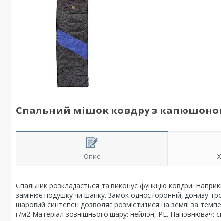
Спальний мішок ковдру з капюшоно
Опис
Х
Спальник розкладається та виконує функцію ковдри. Наприк
замінює подушку чи шапку. Замок односторонній, донизу тр
шаровий синтепон дозволяє розміститися на землі за темпер
г/м2 Матеріал зовнішнього шару: нейлон, PL. Наповнювач: с