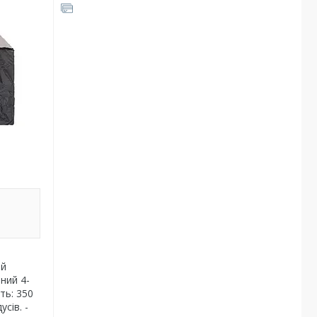
ий
ний 4-
ть: 350
сів. -