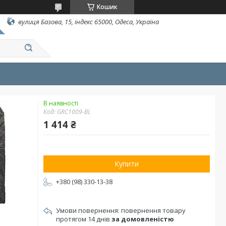
Кошик
вулиця Базова, 15, індекс 65000, Одеса, Україна
В наявності
Код:
GRC1009-BL
1 414 ₴
Купити
+380 (98) 330-13-38
повернення товару
протягом 14 днів
за домовленістю