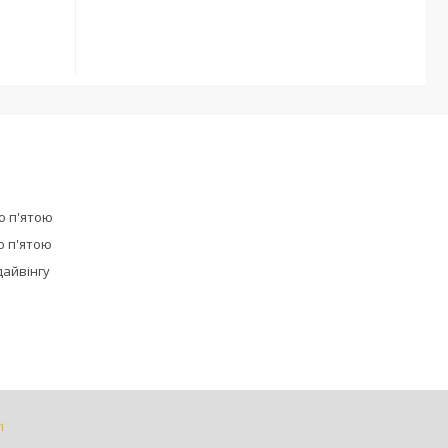
ю п'ятою
ю п'ятою
дайвінгу
і