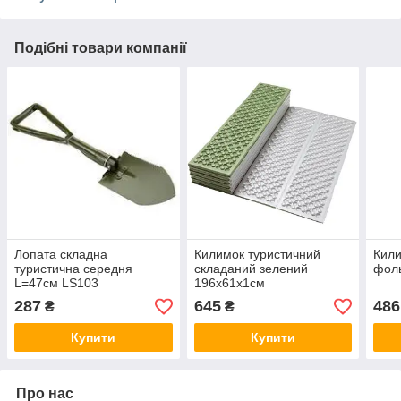
Подібні товари компанії
Лопата складна
Килимок туристичний
Кили
туристична середня
складаний зелений
фоль
L=47см LS103
196х61х1см
287
645
486
₴
₴
Купити
Купити
Про нас