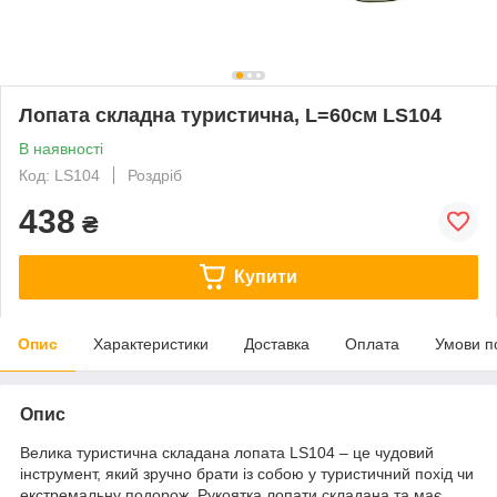
Лопата складна туристична, L=60см LS104
В наявності
Код: LS104
Роздріб
438
₴
Купити
Опис
Характеристики
Доставка
Оплата
Умови п
Опис
Велика туристична складана лопата LS104 – це чудовий
інструмент, який зручно брати із собою у туристичний похід чи
екстремальну подорож. Рукоятка лопати складана та має