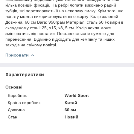
кілька позицій фіксації. На ребрі лопати виконано радий
зубців, які перетворюють її на невелику пилку. Крім того, цю
лопату можна використовувати як сокирку. Колір зелений
Довжина: 60 ​​см Вага: 950грам Матеріал: сталь 50 Розміри в
складеному стані: 25, х15, х8, 5 см. Колір чохла може
змінюватись від поставки. Поставляється із сумкою для
перенесення. Відмінно підходить для кемпінгу та інших
заходів на свіжому повітрі.
Приховати
Характеристики
Основні
Виробник
World Sport
Країна виробник
Китай
Довжина
60 см
Стан
Новий