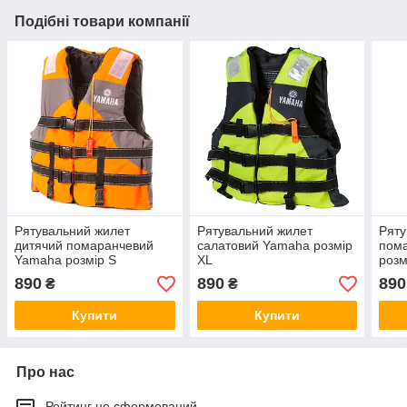
Подібні товари компанії
Рятувальний жилет
Рятувальний жилет
Ряту
дитячий помаранчевий
салатовий Yamaha розмір
пом
Yamaha розмір S
XL
розм
890
890
890
₴
₴
Купити
Купити
Про нас
Рейтинг не сформований