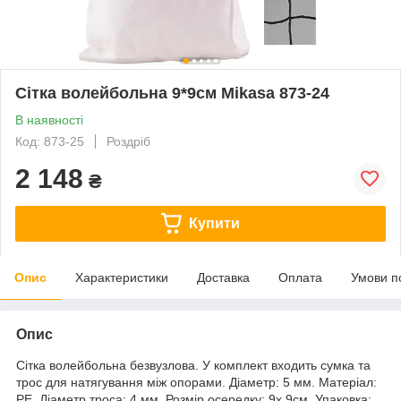
Сітка волейбольна 9*9см Mikasa 873-24
В наявності
Код: 873-25
Роздріб
2 148
₴
Купити
Опис
Характеристики
Доставка
Оплата
Умови п
Опис
Сітка волейбольна безвузлова. У комплект входить сумка та
трос для натягування між опорами. Діаметр: 5 мм. Матеріал:
PE. Діаметр троса: 4 мм. Розмір осередку: 9х 9см. Упаковка: