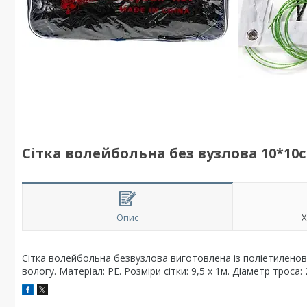
Сітка волейбольна без вузлова 10*10с
Опис
Х
Сітка волейбольна безвузлова виготовлена ​​із поліетилено
вологу. Матеріал: PE. Розміри сітки: 9,5 х 1м. Діаметр троса