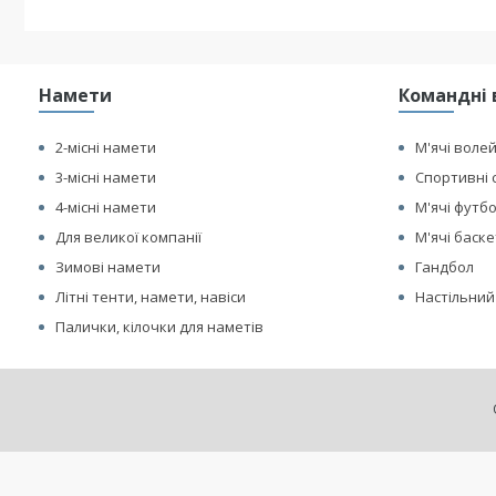
Намети
Командні 
2-місні намети
М'ячі воле
3-місні намети
Спортивні 
4-місні намети
М'ячі футб
Для великої компанії
М'ячі баск
Зимові намети
Гандбол
Літні тенти, намети, навіси
Настільний
Палички, кілочки для наметів