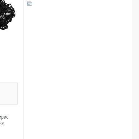
ирає
ка.