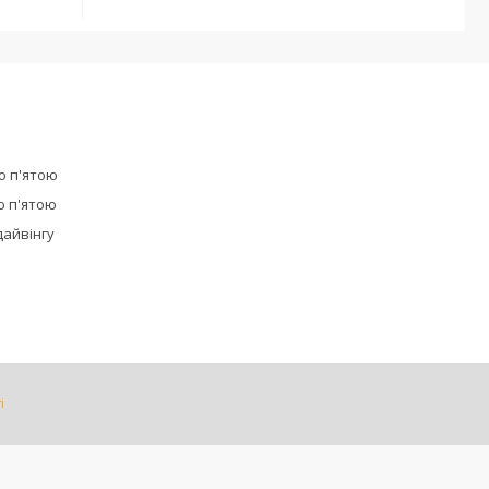
ю п'ятою
ю п'ятою
дайвінгу
і