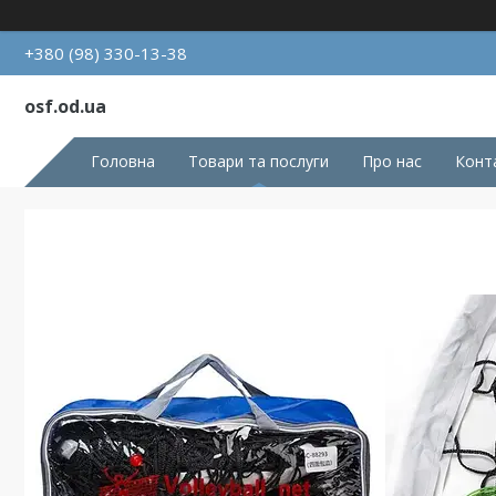
+380 (98) 330-13-38
osf.od.ua
Головна
Товари та послуги
Про нас
Конт