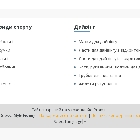
види спорту
Дайвінг
йбольні
Маски для дайвінгу
сумки
Ласти для дайвінгу з відкрито
ольні
Ласти для дайвінгу із закрито
етбольні
Боти, рукавички, шоломи для 
Трубки для плавання
 теніс
Жилети рятувальні
Сайт створений на маркетплейсі
Prom.ua
Odessa-Style Fishing |
Поскаржитися на контент
|
Політика конфіденційност
Select Language
▼