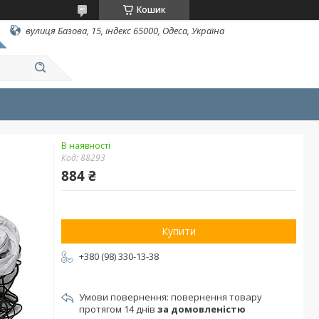
Кошик
вулиця Базова, 15, індекс 65000, Одеса, Україна
В наявності
Код:
88293
884 ₴
Купити
+380 (98) 330-13-38
повернення товару
протягом 14 днів
за домовленістю