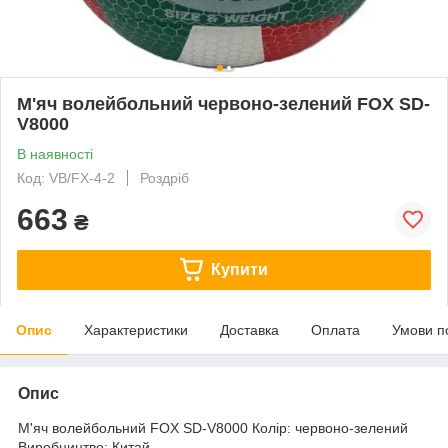
М'яч волейбольний червоно-зелений FOX SD-
V8000
В наявності
Код: VB/FX-4-2
Роздріб
663
₴
Купити
Опис
Характеристики
Доставка
Оплата
Умови п
Опис
М'яч волейбольний FOX SD-V8000 Колір: червоно-зелений
Виробництво: Китай.