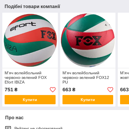
Подібні товари компанії
М'яч волейбольний
М'яч волейбольний
М'яч
червоно-зелений FOX
червоно-зелений FOX12
жов
Efort IBIZA
PU
751
663
663
₴
₴
Купити
Купити
Про нас
Рейтинг не сформований