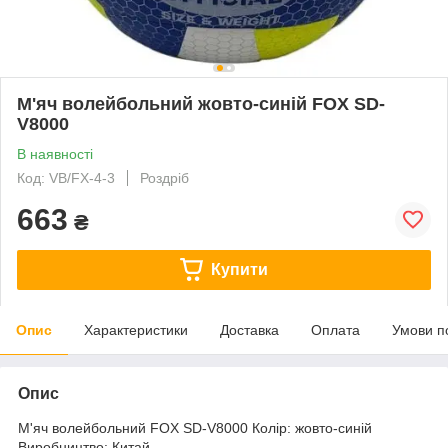
М'яч волейбольний жовто-синій FOX SD-
V8000
В наявності
Код: VB/FX-4-3
Роздріб
663
₴
Купити
Опис
Характеристики
Доставка
Оплата
Умови п
Опис
М'яч волейбольний FOX SD-V8000 Колір: жовто-синій
Виробництво: Китай.