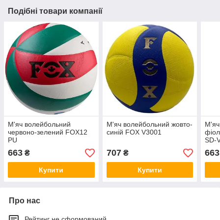
Подібні товари компанії
М'яч волейбольний
М'яч волейбольний жовто-
М'яч
червоно-зелений FOX12
синій FOX V3001
фіо
PU
SD-
663
707
663
₴
₴
Купити
Купити
Про нас
Рейтинг не сформований