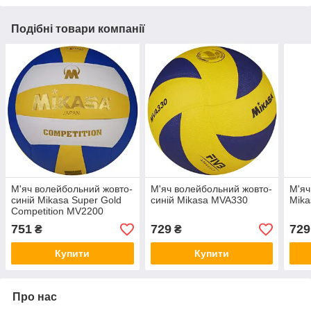
Подібні товари компанії
М'яч волейбольний жовто-
М'яч волейбольний жовто-
М'яч
синій Mikasa Super Gold
синій Mikasa MVA330
Mik
Competition MV2200
751
729
729
₴
₴
Купити
Купити
Про нас