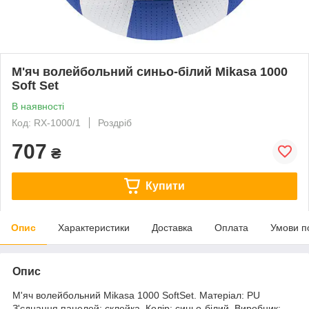
М'яч волейбольний синьо-білий Mikasa 1000
Soft Set
В наявності
Код: RX-1000/1
Роздріб
707
₴
Купити
Опис
Характеристики
Доставка
Оплата
Умови п
Опис
М'яч волейбольний Mikasa 1000 SoftSet. Матеріал: PU
З'єднання панелей: склейка. Колір: синьо-білий. Виробник: