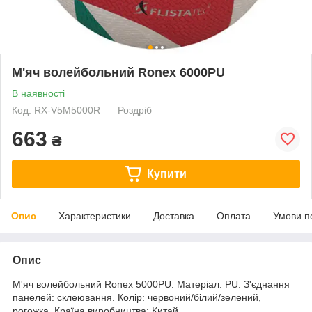
М'яч волейбольний Ronex 6000PU
В наявності
Код: RX-V5M5000R
Роздріб
663
₴
Купити
Опис
Характеристики
Доставка
Оплата
Умови п
Опис
М'яч волейбольний Ronex 5000PU. Матеріал: PU. З'єднання
панелей: склеювання. Колір: червоний/білий/зелений,
рогожка. Країна виробництва: Китай.