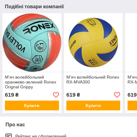
Подібні товари компанії
М'яч волейбольний
М'яч волейбольний Ronex
М'яч
оранжево-зелений Ronex
RX-MVA300
RX-
Orignal Grippy
619
619
619
₴
₴
Купити
Купити
Про нас
Рейтинг не сформований