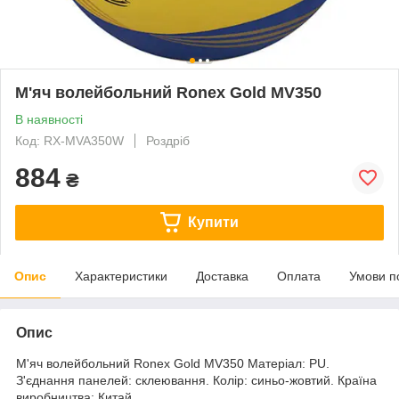
М'яч волейбольний Ronex Gold MV350
В наявності
Код: RX-MVA350W
Роздріб
884
₴
Купити
Опис
Характеристики
Доставка
Оплата
Умови п
Опис
М'яч волейбольний Ronex Gold MV350 Матеріал: PU.
З'єднання панелей: склеювання. Колір: синьо-жовтий. Країна
виробництва: Китай.