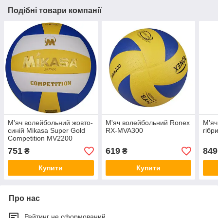
Подібні товари компанії
М'яч волейбольний жовто-
М'яч волейбольний Ronex
М'яч
синій Mikasa Super Gold
RX-MVA300
гібр
Competition MV2200
751
619
849
₴
₴
Купити
Купити
Про нас
Рейтинг не сформований