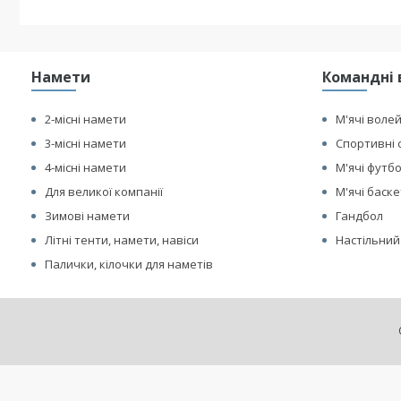
Намети
Командні 
2-місні намети
М'ячі воле
3-місні намети
Спортивні 
4-місні намети
М'ячі футб
Для великої компанії
М'ячі баск
Зимові намети
Гандбол
Літні тенти, намети, навіси
Настільний
Палички, кілочки для наметів