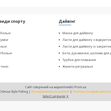
види спорту
Дайвінг
йбольні
Маски для дайвінгу
сумки
Ласти для дайвінгу з відкрито
ольні
Ласти для дайвінгу із закрито
етбольні
Боти, рукавички, шоломи для 
Трубки для плавання
 теніс
Жилети рятувальні
Сайт створений на маркетплейсі
Prom.ua
Odessa-Style Fishing |
Поскаржитися на контент
|
Політика конфіденційност
Select Language
▼