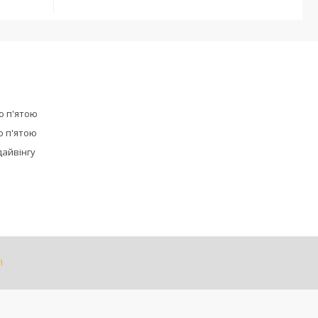
ю п'ятою
ю п'ятою
дайвінгу
і