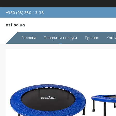
+380 (98) 330-13-38
osf.od.ua
Головна
Товари та послуги
Про нас
Конт