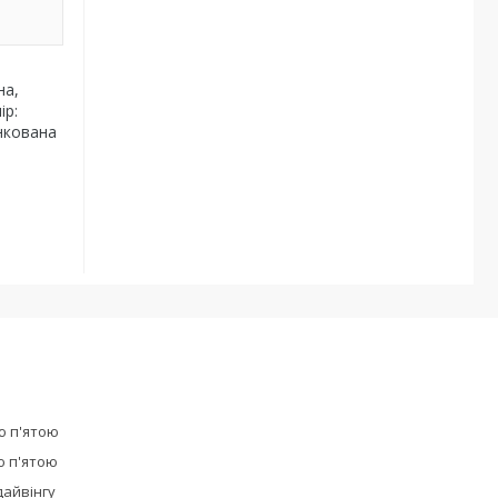
на,
ір:
инкована
ю п'ятою
ю п'ятою
дайвінгу