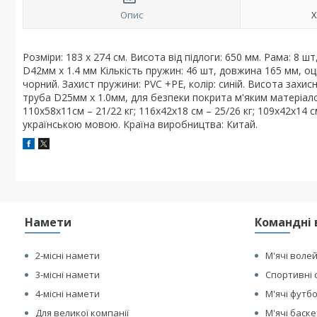
Опис
Х
Розміри: 183 x 274 см. Висота від підлоги: 650 мм. Рама: 8 
D42мм х 1.4 мм Кількість пружин: 46 шт, довжина 165 мм, оц
чорний. Захист пружини: PVC +PE, колір: синій. Висота захисно
труба D25мм х 1.0мм, для безпеки покрита м'яким матеріалом
110х58х11см – 21/22 кг; 116х42х18 см – 25/26 кг; 109х42х14 см
українською мовою. Країна виробництва: Китай.
Намети
Командні 
2-місні намети
М'ячі воле
3-місні намети
Спортивні 
4-місні намети
М'ячі футб
Для великої компанії
М'ячі баск