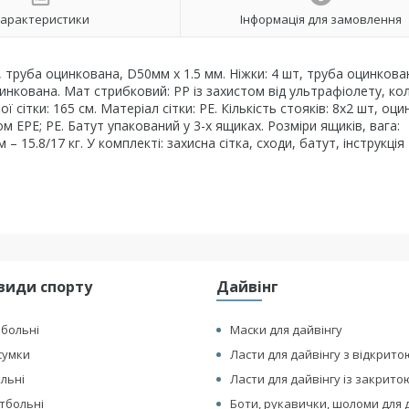
арактеристики
Інформація для замовлення
шт, труба оцинкована, D50мм х 1.5 мм. Ніжки: 4 шт, труба оцинкова
инкована. Мат стрибковий: PP із захистом від ультрафіолету, кол
ї сітки: 165 см. Матеріал сітки: PE. Кількість стояків: 8х2 шт, оц
 EPE; PE. Батут упакований у 3-х ящиках. Розміри ящиків, вага:
 – 15.8/17 кг. У комплекті: захисна сітка, сходи, батут, інструкція
види спорту
Дайвінг
йбольні
Маски для дайвінгу
сумки
Ласти для дайвінгу з відкрито
ольні
Ласти для дайвінгу із закрито
етбольні
Боти, рукавички, шоломи для 