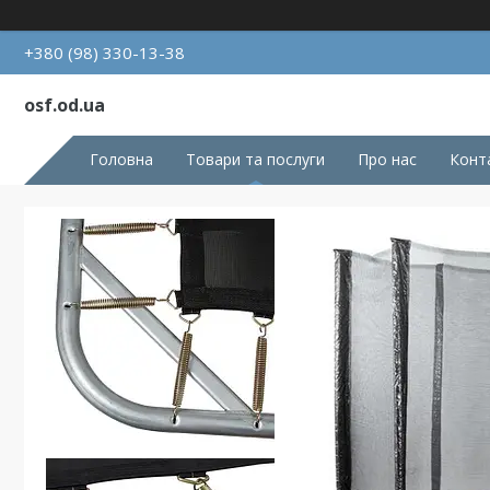
+380 (98) 330-13-38
osf.od.ua
Головна
Товари та послуги
Про нас
Конт