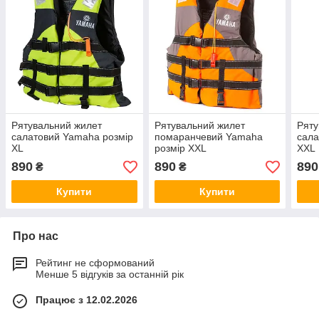
Рятувальний жилет
Рятувальний жилет
Ряту
салатовий Yamaha розмір
помаранчевий Yamaha
сала
XL
розмір XXL
XXL
890
890
890
₴
₴
Купити
Купити
Про нас
Рейтинг не сформований
Менше 5 відгуків за останній рік
Працює з 12.02.2026