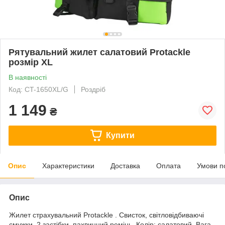
Рятувальний жилет салатовий Protackle
розмір XL
В наявності
Код: CT-1650XL/G
Роздріб
1 149
₴
Купити
Опис
Характеристики
Доставка
Оплата
Умови п
Опис
Жилет страхувальний Protackle . Свисток, світловідбиваючі
смужки, 2 застібки, пахвинний ремінь. Колір: салатовий. Вага