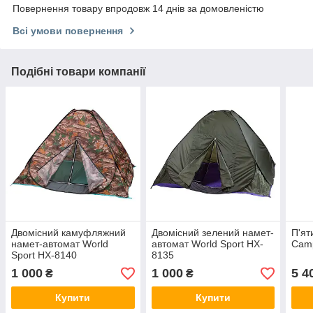
Повернення товару впродовж 14 днів за домовленістю
Всі умови повернення
Подібні товари компанії
Двомісний камуфляжний
Двомісний зелений намет-
П'ят
намет-автомат World
автомат World Sport HX-
Cam
Sport HX-8140
8135
1 000
1 000
5 4
₴
₴
Купити
Купити