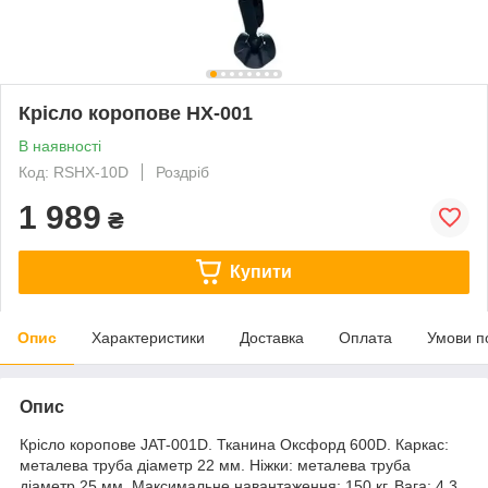
Крісло коропове HX-001
В наявності
Код: RSHX-10D
Роздріб
1 989
₴
Купити
Опис
Характеристики
Доставка
Оплата
Умови п
Опис
Крісло коропове JAT-001D. Тканина Оксфорд 600D. Каркас:
металева труба діаметр 22 мм. Ніжки: металева труба
діаметр 25 мм. Максимальне навантаження: 150 кг. Вага: 4,3