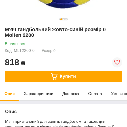
М'яч гандбольний жовто-синій розмір 0
Molten 2200
В наявності
Код: MLT2200-0
Роздріб
818
₴
Купити
Опис
Характеристики
Доставка
Оплата
Умови п
Опис
М'яч призначений для занять гандболом, а також для
тренувань команд різних рівнів професіоналізму. Розмір: 0.