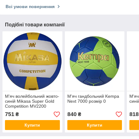
Всі умови повернення
Подібні товари компанії
М'яч волейбольний жовто-
М'яч гандбольний Kempa
М'яч
синій Mikasa Super Gold
Next 7000 розмір 0
сині
Competition MV2200
751
840
818
₴
₴
Купити
Купити