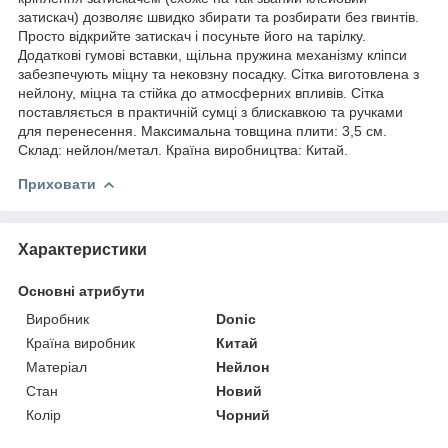
затискач) дозволяє швидко збирати та розбирати без гвинтів.
Просто відкрийте затискач і посуньте його на тарілку.
Додаткові гумові вставки, щільна пружина механізму кліпси
забезпечують міцну та нековзну посадку. Сітка виготовлена ​​з
нейлону, міцна та стійка до атмосферних впливів. Сітка
поставляється в практичній сумці з блискавкою та ручками
для перенесення. Максимальна товщина плити: 3,5 см.
Склад: нейлон/метал. Країна виробництва: Китай.
Приховати
Характеристики
Основні атрибути
Виробник
Donic
Країна виробник
Китай
Матеріал
Нейлон
Стан
Новий
Колір
Чорний