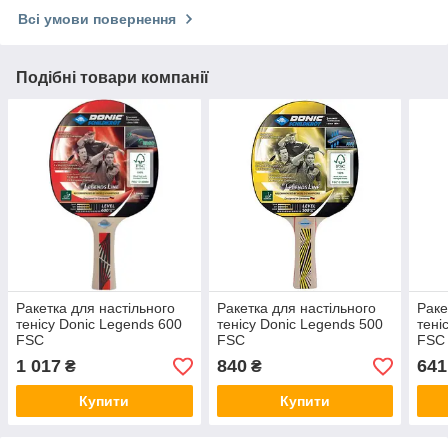
Всі умови повернення
Подібні товари компанії
Ракетка для настільного
Ракетка для настільного
Раке
тенісу Donic Legends 600
тенісу Donic Legends 500
тені
FSC
FSC
FSC
1 017
840
641
₴
₴
Купити
Купити