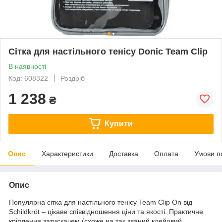
Сітка для настільного тенісу Donic Team Clip
В наявності
Код: 608322
Роздріб
1 238
₴
Купити
Опис
Характеристики
Доставка
Оплата
Умови п
Опис
Популярна сітка для настільного тенісу Team Clip On від
Schildkröt – цікаве співвідношення ціни та якості. Практичне
кріплення затискачем (схоже на так званий клейовий