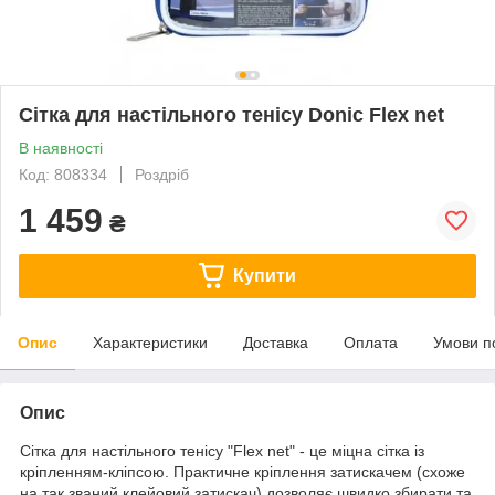
Сітка для настільного тенісу Donic Flex net
В наявності
Код: 808334
Роздріб
1 459
₴
Купити
Опис
Характеристики
Доставка
Оплата
Умови п
Опис
Сітка для настільного тенісу "Flex net" - це міцна сітка із
кріпленням-кліпсою. Практичне кріплення затискачем (схоже
на так званий клейовий затискач) дозволяє швидко збирати та