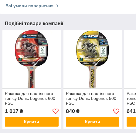
Всі умови повернення
Подібні товари компанії
Ракетка для настільного
Ракетка для настільного
Раке
тенісу Donic Legends 600
тенісу Donic Legends 500
тені
FSC
FSC
FSC
1 017
840
641
₴
₴
Купити
Купити