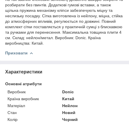
розбирати без гвинтів. Додаткові гумові вставки, а також
щільна пружина механізму кліпси забезпечують міцну та
неслизьку посадку. Сітка виготовлена ​​із нейлону, міцна, стійка
до атмосферних впливів, регулюється по довжині. Повний
комплект сітки поставляється у практичній сумці з блискавкою
та ручками для перенесення. Максимальна товщина плити 4
см. Склад: нейлон/метал. Виробник: Donic. Країна
виробництва: Китай.
Приховати
Характеристики
Основні атрибути
Виробник
Donic
Країна виробник
Китай
Матеріал
Нейлон
Стан
Новий
Колір
Чорний