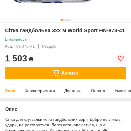
Сітка гандбольна 3х2 м World Sport HN-873-41
В наявності
Код: HN-873-41
Роздріб
1 503
₴
Купити
Опис
Характеристики
Доставка
Оплата
Умови п
Опис
Сітка для футзальних та гандбольних воріт. Добре поглинає
удари, не розтягується. Легко встановлюється, що є
безперечним плюсом. Характеристики: Матеріал: PP,