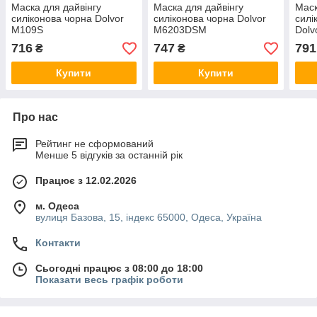
Маска для дайвінгу
Маска для дайвінгу
Маск
силіконова чорна Dolvor
силіконова чорна Dolvor
силі
М109S
М6203DSM
Dolv
716
747
791
₴
₴
Купити
Купити
Про нас
Рейтинг не сформований
Менше 5 відгуків за останній рік
Працює з 12.02.2026
м. Одеса
вулиця Базова, 15, індекс 65000, Одеса, Україна
Контакти
Сьогодні працює з 08:00 до 18:00
Показати весь графік роботи