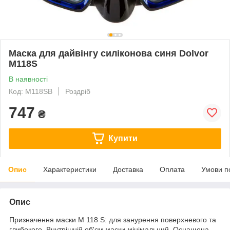
Маска для дайвінгу силіконова синя Dolvor
М118S
В наявності
Код: М118SB
Роздріб
747
₴
Купити
Опис
Характеристики
Доставка
Оплата
Умови п
Опис
Призначення маски М 118 S: для занурення поверхневого та
глибокого. Внутрішній об'єм маски мінімальний. Оснащена