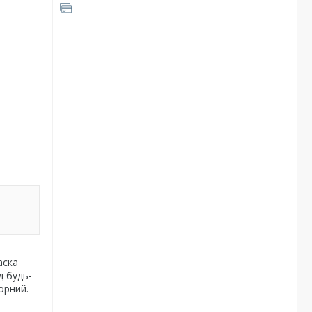
аска
д будь-
орний.