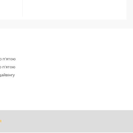
ю п'ятою
ю п'ятою
дайвінгу
і