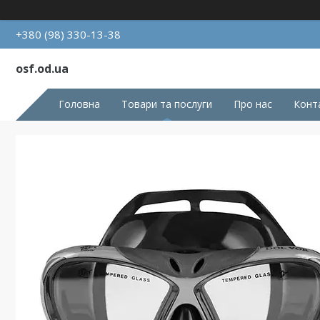
+380 (98) 330-13-38
osf.od.ua
Головна
Товари та послуги
Про нас
Конт