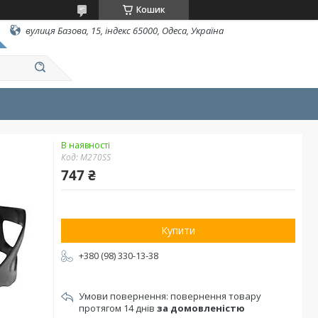
Кошик
вулиця Базова, 15, індекс 65000, Одеса, Україна
В наявності
Код:
М270SS
747 ₴
Купити
+380 (98) 330-13-38
повернення товару
протягом 14 днів
за домовленістю