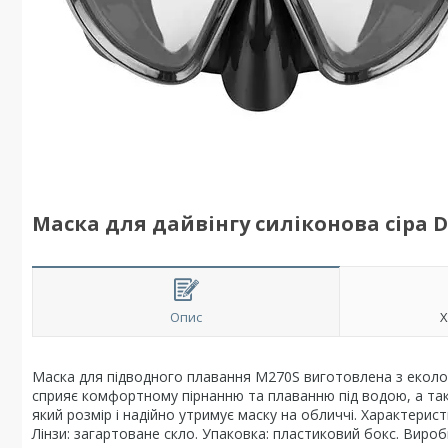
Маска для дайвінгу силіконова сіра D
Опис
Х
Маска для підводного плавання M270S виготовлена ​​з еколо
сприяє комфортному пірнанню та плаванню під водою, а так
який розмір і надійно утримує маску на обличчі. Характерис
Лінзи: загартоване скло. Упаковка: пластиковий бокс. Виробн