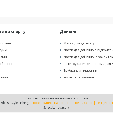
види спорту
Дайвінг
йбольні
Маски для дайвінгу
сумки
Ласти для дайвінгу з відкрито
ольні
Ласти для дайвінгу із закрито
етбольні
Боти, рукавички, шоломи для 
Трубки для плавання
 теніс
Жилети рятувальні
Сайт створений на маркетплейсі
Prom.ua
Odessa-Style Fishing |
Поскаржитися на контент
|
Політика конфіденційност
Select Language
▼