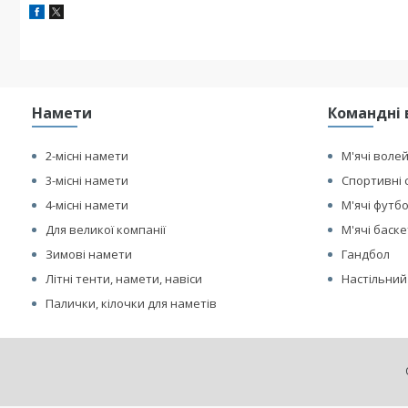
Намети
Командні 
2-місні намети
М'ячі воле
3-місні намети
Спортивні 
4-місні намети
М'ячі футб
Для великої компанії
М'ячі баск
Зимові намети
Гандбол
Літні тенти, намети, навіси
Настільний
Палички, кілочки для наметів