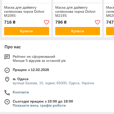
Маска для дайвінгу
Маска для дайвінгу
Маск
силіконова чорна Dolvor
силіконова чорна Dolvor
силі
М109S
М219S
М62
716
796
747
₴
₴
Купити
Купити
Про нас
Рейтинг не сформований
Менше 5 відгуків за останній рік
Працює з 12.02.2026
м. Одеса
вулиця Базова, 15, індекс 65000, Одеса, Україна
Контакти
Сьогодні працює з 10:00 до 18:00
Показати весь графік роботи