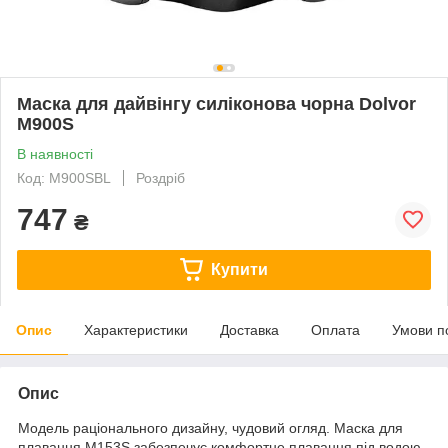
Маска для дайвінгу силіконова чорна Dolvor
М900S
В наявності
Код: М900SBL
Роздріб
747
₴
Купити
Опис
Характеристики
Доставка
Оплата
Умови п
Опис
Модель раціонального дизайну, чудовий огляд. Маска для
плавання М153S забезпечує комфортне плавання під водою