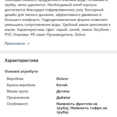
трубку, легко удаляется. Необходимый изгиб корпуса
достигается благодаря гофрированному узлу. Контурный
дизайн для легкого дыхания, эффективного движения и
большего комфорта. Гидродинамическая форма позволяет
уменьшить сопротивление воды. Удобный замок крепления к
маске. Характеристика: Цвет: серый, синий, лимон Загубник -
PVC Упаковка: PE пакет Производитель: Dolvor
Приховати
Характеристики
Основні атрибути
Виробник
Dolvor
Країна виробник
Китай
Вікова група
Дитяча
Призначення
Дайвінг
Особливості
Наявність фритопа на
трубці, Наявність гофри на
трубці