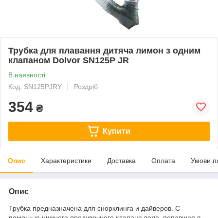
Трубка для плавання дитяча лимон з одним
клапаном Dolvor SN125P JR
В наявності
Код: SN125PJRY
Роздріб
354
₴
Купити
Опис
Характеристики
Доставка
Оплата
Умови п
Опис
Трубка предназначена для снорклинга и дайверов. С
помощью нижнего продувочного клапана вода, попавшая в