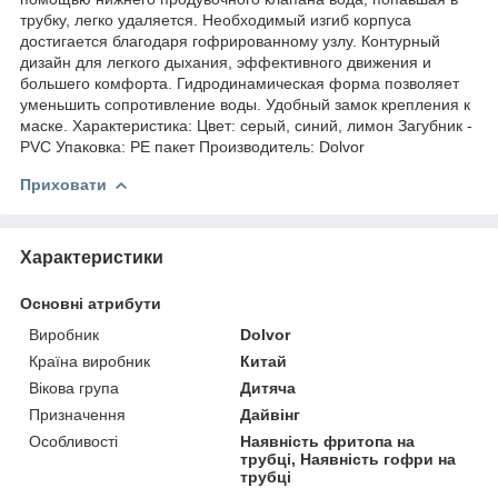
трубку, легко удаляется. Необходимый изгиб корпуса
достигается благодаря гофрированному узлу. Контурный
дизайн для легкого дыхания, эффективного движения и
большего комфорта. Гидродинамическая форма позволяет
уменьшить сопротивление воды. Удобный замок крепления к
маске. Характеристика: Цвет: серый, синий, лимон Загубник -
PVC Упаковка: PE пакет Производитель: Dolvor
Приховати
Характеристики
Основні атрибути
Виробник
Dolvor
Країна виробник
Китай
Вікова група
Дитяча
Призначення
Дайвінг
Особливості
Наявність фритопа на
трубці, Наявність гофри на
трубці