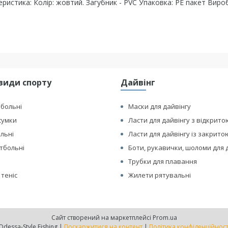
еристика: Колір: жовтий. Загубник - PVC Упаковка: PE пакет Виро
види спорту
Дайвінг
йбольні
Маски для дайвінгу
сумки
Ласти для дайвінгу з відкрито
ольні
Ласти для дайвінгу із закрито
етбольні
Боти, рукавички, шоломи для 
Трубки для плавання
 теніс
Жилети рятувальні
Сайт створений на маркетплейсі
Prom.ua
Odessa-Style Fishing |
Поскаржитися на контент
|
Політика конфіденційност