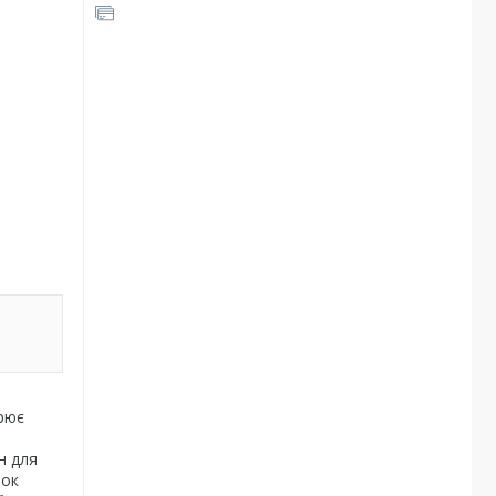
орює
н для
мок