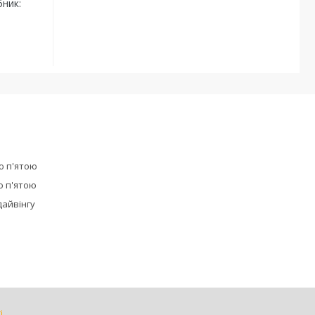
бник:
ю п'ятою
ю п'ятою
дайвінгу
і