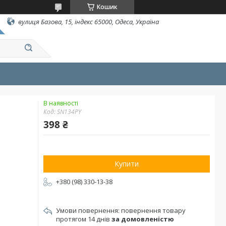
Кошик
вулиця Базова, 15, індекс 65000, Одеса, Україна
В наявності
Код:
SN134РY
398 ₴
Купити
+380 (98) 330-13-38
повернення товару
протягом 14 днів
за домовленістю