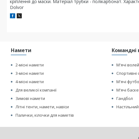
кріплення до маски. Матеріал трубки - полікарбонат. Характ
Dolvor
Намети
Командні 
2-місні намети
М'ячі воле
3-місні намети
Спортивні 
4-місні намети
М'ячі футб
Для великої компанії
М'ячі баск
Зимові намети
Гандбол
Літні тенти, намети, навіси
Настільний
Палички, кілочки для наметів