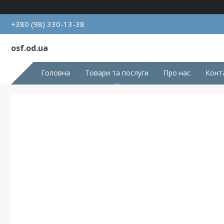
+380 (98) 330-13-38
osf.od.ua
Головна
Товари та послуги
Про нас
Конт