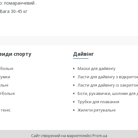
р: помаранчевий .
Вага 30-45 кг
види спорту
Дайвінг
йбольні
Маски для дайвінгу
сумки
Ласти для дайвінгу з відкрито
ольні
Ласти для дайвінгу із закрито
етбольні
Боти, рукавички, шоломи для 
Трубки для плавання
 теніс
Жилети рятувальні
Сайт створений на маркетплейсі
Prom.ua