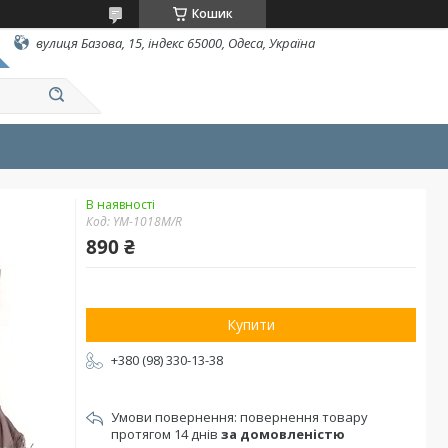
Кошик
вулиця Базова, 15, індекс 65000, Одеса, Україна
В наявності
Код:
YM-1018M/R
890 ₴
Купити
+380 (98) 330-13-38
повернення товару
протягом 14 днів
за домовленістю