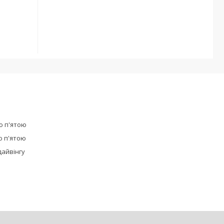
ю п'ятою
ю п'ятою
дайвінгу