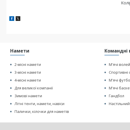
Колі
Намети
Командні 
2-місні намети
М'ячі воле
3-місні намети
Спортивні 
4-місні намети
М'ячі футб
Для великої компанії
М'ячі баск
Зимові намети
Гандбол
Літні тенти, намети, навіси
Настільний
Палички, кілочки для наметів