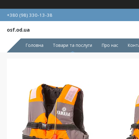
+380 (98) 330-13-38
osf.od.ua
Головна
Товари та послуги
Про нас
Конт