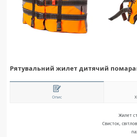
Рятувальний жилет дитячий помара
Опис
Х
Жилет с
Свисток, світлов
па