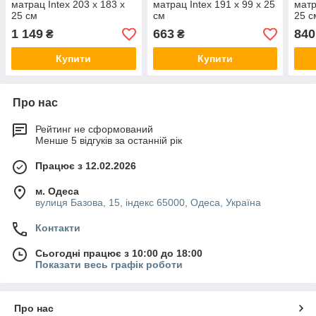
матрац Intex 203 x 183 x
матрац Intex 191 x 99 x 25
матр
25 см
см
25 с
1 149
663
840
₴
₴
Купити
Купити
Про нас
Рейтинг не сформований
Менше 5 відгуків за останній рік
Працює з 12.02.2026
м. Одеса
вулиця Базова, 15, індекс 65000, Одеса, Україна
Контакти
Сьогодні працює з 10:00 до 18:00
Показати весь графік роботи
Про нас