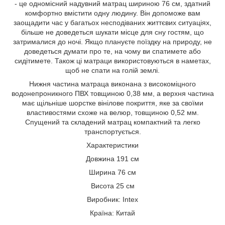
- це одномісний надувний матрац шириною 76 см, здатний
комфортно вмістити одну людину. Він допоможе вам
заощадити час у багатьох несподіваних життєвих ситуаціях,
більше не доведеться шукати місце для сну гостям, що
затрималися до ночі. Якщо плануєте поїздку на природу, не
доведеться думати про те, на чому ви спатимете або
сидітимете. Також ці матраци використовуються в наметах,
щоб не спати на голій землі.
Нижня частина матраца виконана з високоміцного
водонепроникного ПВХ товщиною 0,38 мм, а верхня частина
має щільніше шорстке вінілове покриття, яке за своїми
властивостями схоже на велюр, товщиною 0,52 мм.
Спущений та складений матрац компактний та легко
транспортується.
Характеристики
Довжина 191 см
Ширина 76 см
Висота 25 см
Виробник: Intex
Країна: Китай