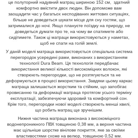
це полуторний надувний матрац шириною 152 см, здатний
комфортно вмістити двох людин. Він допоможе вам
заощадити час у багатьох несподіваних життєвих ситуаціях,
більше не доведеться шукати місце для сну гостям, що
затрималися до ночі. Якщо плануєте поїздку на природу, не
доведеться думати про те, на чому ви спатимете або
сидітимете. Також ці матраци використовуються у наметах,
щоб не спати на голій землі.
У даній моделі матраца використовується спеціальна система
перегородок усередині рами, виконаних з використанням
технології Dura Beam. Ця технологія передбачає
використання великої кількості високоміцних волокон, які
створюють перегородки, що не розтягуються та не
деформуються в процесі використання. Завдяки цьому каркас
матраца залишається жорстким та стійким, що запобігає
провисанню та деформації матраца протягом усього терміну
експлуатації, забезпечуючи здоровий та комфортний сон.
Крім того, перегородки нової моделі створюють менші хвилі,
що робить матрац ще зручнішим.
Нижня частина матраца виконана з високоміцного
водонепроникного ПВХ товщиною 0,38 мм, а верхня частина
має щільніше шорстке вінілове покриття, яке за своїми
властивостями схоже на велюр, товщиною 0,52 мм.