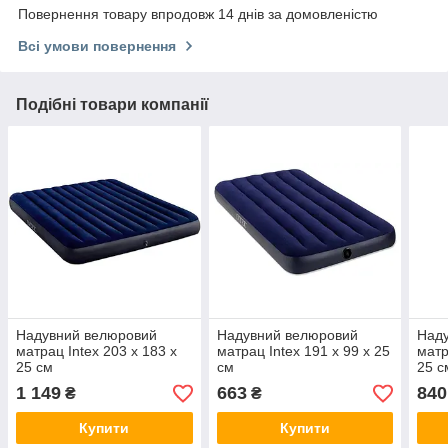
Повернення товару впродовж 14 днів за домовленістю
Всі умови повернення
Подібні товари компанії
Надувний велюровий
Надувний велюровий
Над
матрац Intex 203 x 183 x
матрац Intex 191 x 99 x 25
матр
25 см
см
25 с
1 149
663
840
₴
₴
Купити
Купити