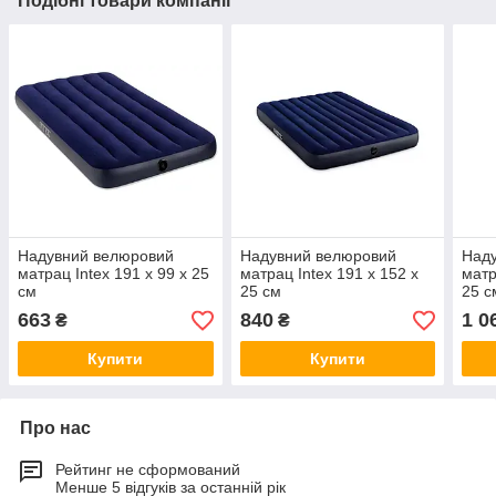
Подібні товари компанії
Надувний велюровий
Надувний велюровий
Над
матрац Intex 191 x 99 x 25
матрац Intex 191 x 152 x
матр
см
25 см
25 с
та н
663
840
1 0
₴
₴
Купити
Купити
Про нас
Рейтинг не сформований
Менше 5 відгуків за останній рік