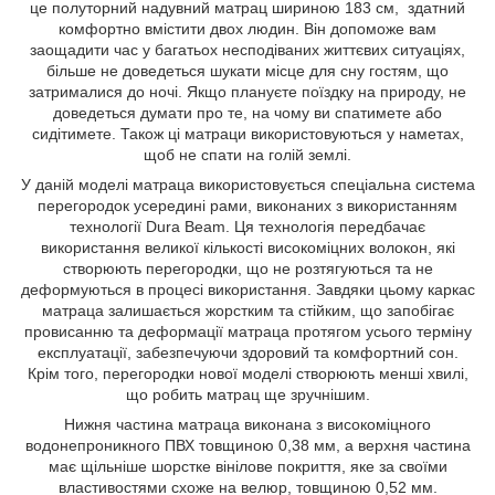
це полуторний надувний матрац шириною 183 см, здатний
комфортно вмістити двох людин. Він допоможе вам
заощадити час у багатьох несподіваних життєвих ситуаціях,
більше не доведеться шукати місце для сну гостям, що
затрималися до ночі. Якщо плануєте поїздку на природу, не
доведеться думати про те, на чому ви спатимете або
сидітимете. Також ці матраци використовуються у наметах,
щоб не спати на голій землі.
У даній моделі матраца використовується спеціальна система
перегородок усередині рами, виконаних з використанням
технології Dura Beam. Ця технологія передбачає
використання великої кількості високоміцних волокон, які
створюють перегородки, що не розтягуються та не
деформуються в процесі використання. Завдяки цьому каркас
матраца залишається жорстким та стійким, що запобігає
провисанню та деформації матраца протягом усього терміну
експлуатації, забезпечуючи здоровий та комфортний сон.
Крім того, перегородки нової моделі створюють менші хвилі,
що робить матрац ще зручнішим.
Нижня частина матраца виконана з високоміцного
водонепроникного ПВХ товщиною 0,38 мм, а верхня частина
має щільніше шорстке вінілове покриття, яке за своїми
властивостями схоже на велюр, товщиною 0,52 мм.