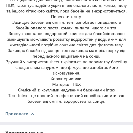
ПВХ, гарантує надійне укриття від опалого листя, комах, пилу
та іншого літаючого сміття, поки басейн не використовується.
Переваги тенту:
Захищає басейн від сміття: тент запобігає попаданню в
басейн опалого листя, комах, пилу та іншого сміття.
Знижує зростання водоростей: кришки для басейнів значно
зменшують можливість розвитку водоростей у воді, яким для
життєдіяльності потрібне сонячне світло для фотосинтезу.
Захищає басейн від сонця: тент захищає матеріал верху від
передчасного вицвітання на сонці.
Зручний у використанні: тент кріпиться по периметру басейну
спеціальним шнурком, що фіксує, що запобігає його
зісковзування.
Характеристики:
Матеріал: ПВХ
Сумісний з: круглими надувними басейнами Intex
Тент Intex - це простий та ефективний спосіб захистити ваш
басейн від сміття, водоростей та сонця.
Приховати