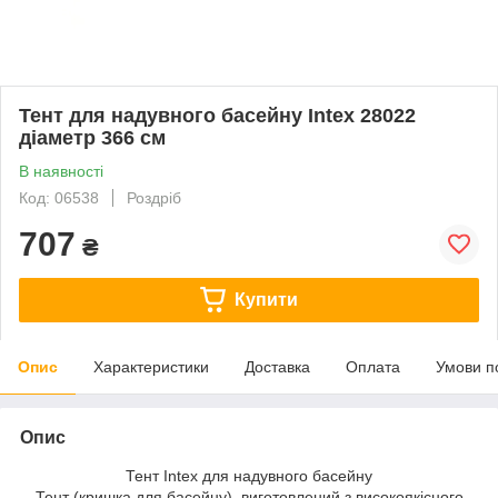
Тент для надувного басейну Intex 28022
діаметр 366 см
В наявності
Код: 06538
Роздріб
707
₴
Купити
Опис
Характеристики
Доставка
Оплата
Умови п
Опис
Тент Intex для надувного басейну
Тент (кришка для басейну), виготовлений з високоякісного