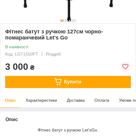
Фітнес батут з ручкою 127см чорно-
помаранчевий Let's Go
В наявності
Код: LG71550FT
Роздріб
3 000
₴
Купити
Опис
Характеристики
Доставка
Оплата
Умови п
Опис
Фітнес батут з ручкою Let'sGo.