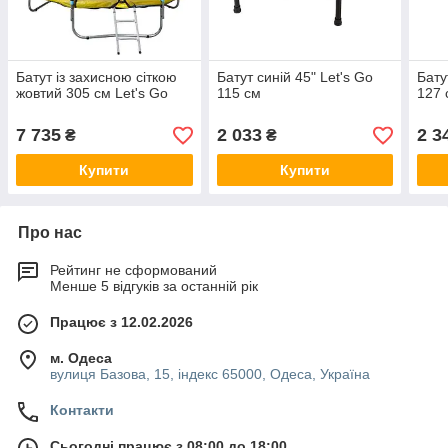
Батут із захисною сіткою
Батут синій 45" Let's Go
Бату
жовтий 305 см Let's Go
115 см
127 
7 735
2 033
2 3
₴
₴
Купити
Купити
Про нас
Рейтинг не сформований
Менше 5 відгуків за останній рік
Працює з 12.02.2026
м. Одеса
вулиця Базова, 15, індекс 65000, Одеса, Україна
Контакти
Сьогодні працює з 08:00 до 18:00