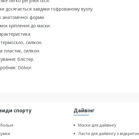
 яке легко регулюється.
ки досягається завдяки гофрованому вузлу.
к анатомічної форми.
мок кріплення до маски.
арактеристика:
 термоскло, силікон.
: пластик, силікон.
ування: блістер.
робник: Dolvor.
види спорту
Дайвінг
йбольні
Маски для дайвінгу
сумки
Ласти для дайвінгу з відкрито