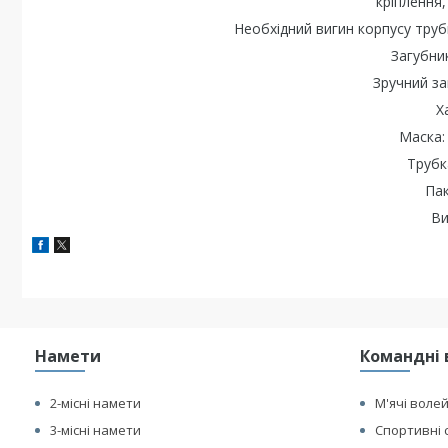
кріплення,
Необхідний вигин корпусу труб
Загубни
Зручний за
Х
Маска:
Трубка
Пак
Ви
Намети
Командні 
2-місні намети
М'ячі воле
3-місні намети
Спортивні 