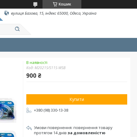
Кошик
вулиця Базова, 15, індекс 65000, Одеса, Україна
В наявності
Код:
M2021S/S11S-WSB
900 ₴
Купити
+380 (98) 330-13-38
повернення товару
протягом 14 днів
за домовленістю