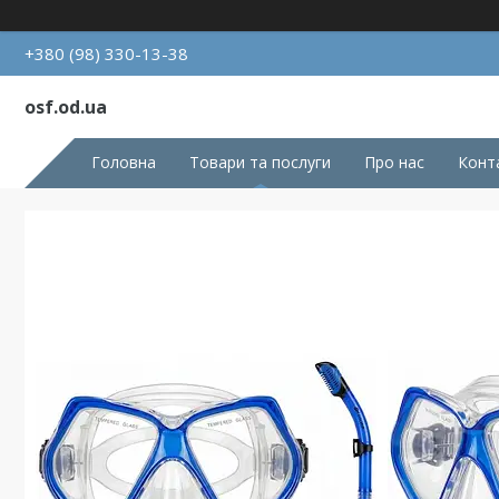
+380 (98) 330-13-38
osf.od.ua
Головна
Товари та послуги
Про нас
Конт