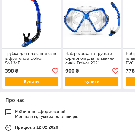
Трубка для плавання синя
Набір маска та трубка з
Набі
із фритопом Dolvor
фритопом для плавання
плав
SN134Р
синій Dolvor 2021
PVC
398
900
778
₴
₴
Купити
Купити
Про нас
Рейтинг не сформований
Менше 5 відгуків за останній рік
Працює з 12.02.2026