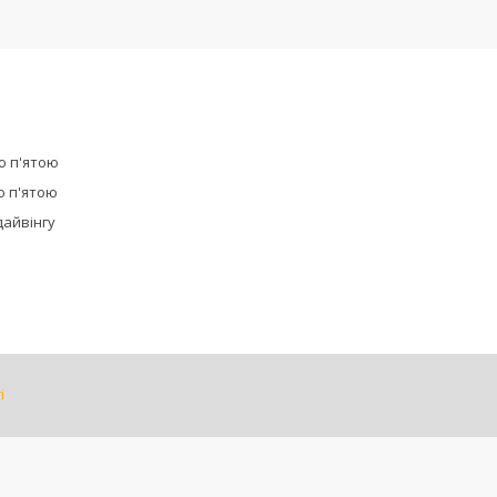
ю п'ятою
ю п'ятою
дайвінгу
і