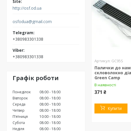
http://osf.od.ua
osfodua@gmail.com
+380983301338
+380983301338
GC95S
Палички до нам
скловолокно ді
Графік роботи
Green Camp
В наявності
371 ₴
Понеділок
08:00
18:00
Вівторок
08:00
18:00
Середа
08:00
18:00
Купити
Четвер
08:00
18:00
Пʼятниця
10:00
18:00
Субота
08:00
18:00
Неділя
08:00
18:00