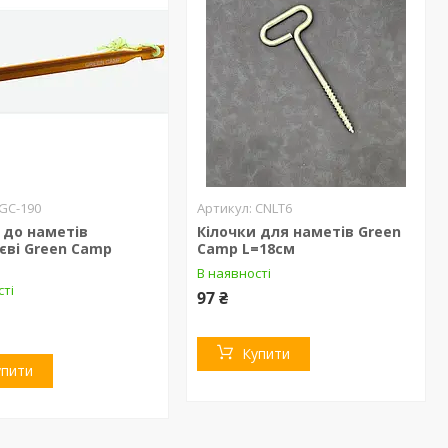
GC-190
CNLT6
 до наметів
Кілочки для наметів Green
єві Green Camp
Camp L=18см
В наявності
сті
97 ₴
Купити
упити