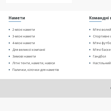
Намети
Командні 
2-місні намети
М'ячі воле
3-місні намети
Спортивні 
4-місні намети
М'ячі футб
Для великої компанії
М'ячі баск
Зимові намети
Гандбол
Літні тенти, намети, навіси
Настільний
Палички, кілочки для наметів