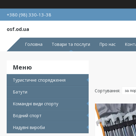
+380 (98) 330-13-38
osf.od.ua
Головна
Товари та послуги
Про нас
Конт
Туристичне спорядження
Батути
Командні види спорту
Водний спорт
Надувні вироби