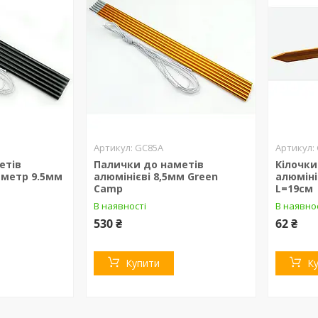
GC85A
етів
Палички до наметів
Кілочки
аметр 9.5мм
алюмінієві 8,5мм Green
алюміні
Camp
L=19см
В наявності
В наявно
530 ₴
62 ₴
Купити
К