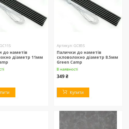
GC11S
GC85S
и до наметів
Палички до наметів
локно діаметр 11мм
скловолокно діаметр 8.5мм
Camp
Green Camp
сті
В наявності
349 ₴
упити
Купити