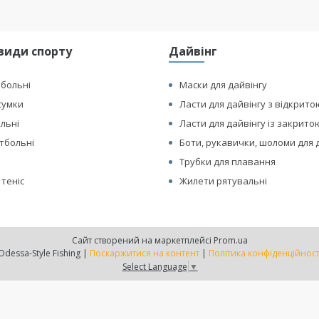
види спорту
Дайвінг
йбольні
Маски для дайвінгу
сумки
Ласти для дайвінгу з відкрито
ольні
Ласти для дайвінгу із закрито
етбольні
Боти, рукавички, шоломи для 
Трубки для плавання
 теніс
Жилети рятувальні
Сайт створений на маркетплейсі
Prom.ua
Odessa-Style Fishing |
Поскаржитися на контент
|
Політика конфіденційност
Select Language
▼