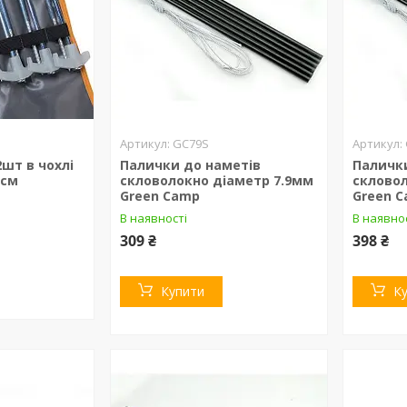
GC79S
2шт в чохлі
Палички до наметів
Паличк
5см
скловолокно діаметр 7.9мм
склово
Green Camp
Green 
В наявності
В наявно
309 ₴
398 ₴
Купити
К