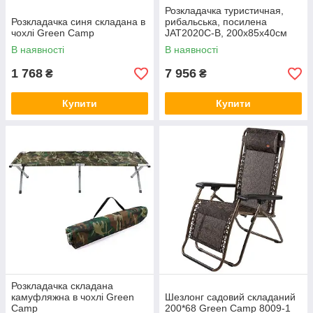
Розкладачка туристичная,
Розкладачка синя складана в
рибальська, посилена
чохлі Green Camp
JAT2020C-B, 200х85х40см
В наявності
В наявності
1 768
7 956
₴
₴
Купити
Купити
Розкладачка складана
камуфляжна в чохлі Green
Шезлонг садовий складаний
Camp
200*68 Green Camp 8009-1