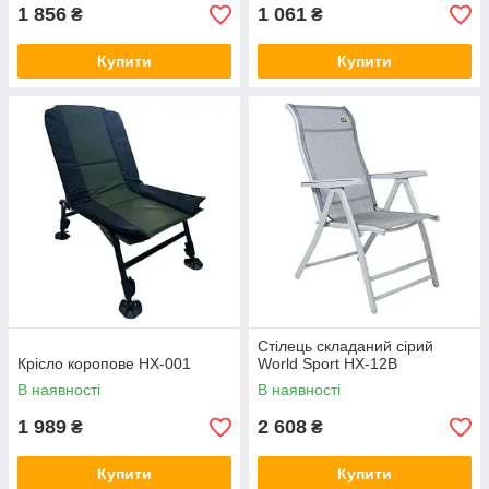
1 856
1 061
₴
₴
Купити
Купити
Стілець складаний сірий
Крісло коропове HX-001
World Sport HX-12B
В наявності
В наявності
1 989
2 608
₴
₴
Купити
Купити