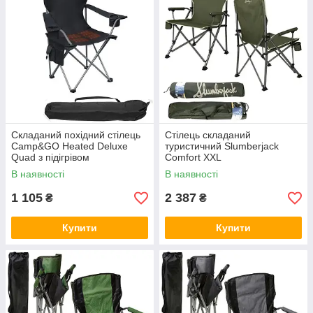
Складаний похідний стілець
Стілець складаний
Camp&GO Heated Deluxe
туристичний Slumberjack
Quad з підігрівом
Comfort XXL
В наявності
В наявності
1 105
2 387
₴
₴
Купити
Купити